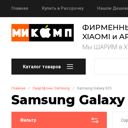
Главная
Купить в Рассрочку
Нашли Дешев
О нас
Способы оплаты
Политика конф
ФИРМЕННЫ
XIAOMI и A
Блог
Мы ШАРИМ в XI
Каталог товаров
Главная
/
Смартфоны Samsung
/
Samsung Galaxy S25
Samsung Galaxy
Фильтр
Сор